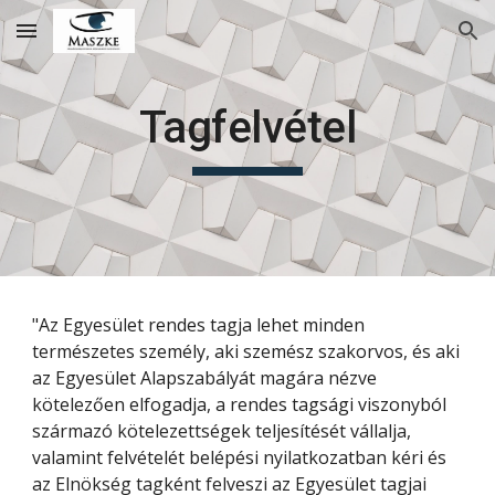
Skip to main content
Skip to navigation
Tagfelvétel
"Az Egyesület rendes tagja lehet minden
természetes személy, aki szemész szakorvos, és aki
az Egyesület Alapszabályát magára nézve
kötelezően elfogadja, a rendes tagsági viszonyból
származó kötelezettségek teljesítését vállalja,
valamint felvételét belépési nyilatkozatban kéri és
az Elnökség tagként felveszi az Egyesület tagjai