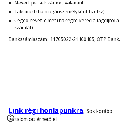
Neved, pecsétszámod, valamint
Lakcímed (ha magánszemélyként fizetsz)
Céged nevét, címét (ha cégre kéred a tagdíjról a
számlát)
Bankszámlaszám: 11705022-21460485, OTP Bank.
Link régi honlapunkra
. Sok korábbi
tartalom ott érhető el!