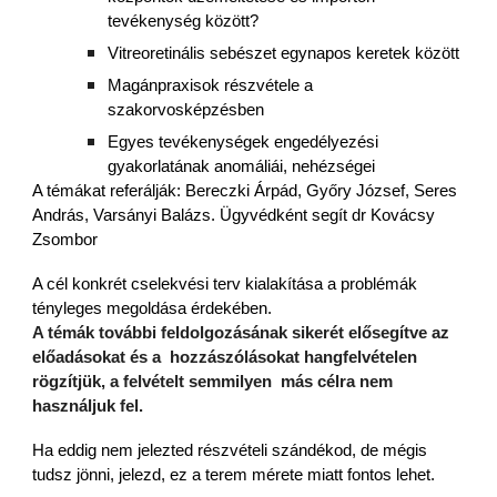
tevékenység között?
Vitreoretinális sebészet egynapos keretek között
Magánpraxisok részvétele a
szakorvosképzésben
Egyes tevékenységek engedélyezési
gyakorlatának anomáliái, nehézségei
A témákat referálják: Bereczki Árpád, Győry József, Seres
András, Varsányi Balázs. Ügyvédként segít dr Kovácsy
Zsombor
A cél konkrét cselekvési terv kialakítása a problémák
tényleges megoldása érdekében.
A témák további feldolgozásának sikerét elősegítve az
előadásokat és a hozzászólásokat hangfelvételen
rögzítjük, a felvételt semmilyen más célra nem
használjuk fel.
Ha eddig nem jelezted részvételi szándékod, de mégis
tudsz jönni, jelezd, ez a terem mérete miatt fontos lehet.