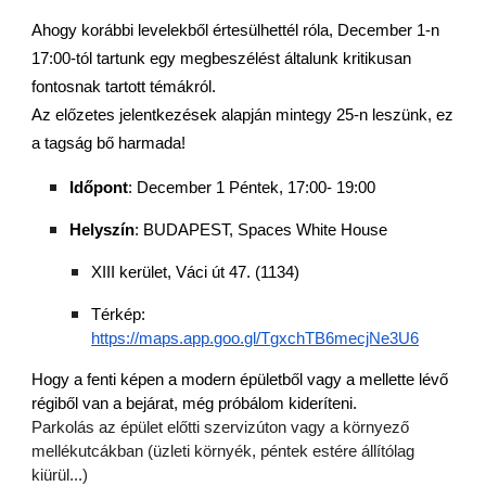
Ahogy korábbi levelekből értesülhettél róla, December 1-n
17:00-tól tartunk egy megbeszélést általunk kritikusan
fontosnak tartott témákról.
Az előzetes jelentkezések alapján mintegy 25-n leszünk, ez
a tagság bő harmada!
Időpont
: December 1 Péntek, 17:00- 19:00
Helyszín
: BUDAPEST, Spaces White House
XIII kerület, Váci út 47. (1134)
Térkép:
https://maps.app.goo.gl/TgxchTB6mecjNe3U6
Hogy a fenti képen a modern épületből vagy a mellette lévő
régiből van a bejárat, még próbálom kideríteni.
Parkolás az épület előtti szervizúton vagy a környező
mellékutcákban (üzleti környék, péntek estére állítólag
kiürül...)