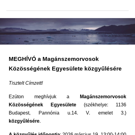
MEGHÍVÓ a Magánszemorvosok
Közösségének Egyesülete közgyűlésére
Tisztelt Címzett!
Ezúton meghívjuk a
Magánszemorvosok
Közösségének Egyesülete
(székhelye: 1136
Budapest, Pannónia u.14. V. emelet 3.)
közgyűlésére
.
A közgyűlés időpontja
: 2026 március 19, 13:00-14:00