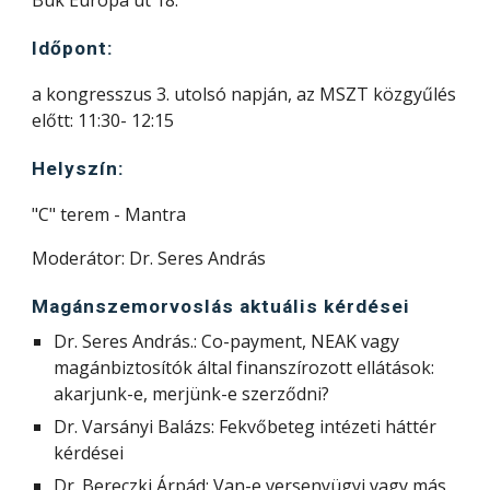
Bük Európa út 18.
Időpont:
a kongresszus 3. utolsó napján, az MSZT közgyűlés
előtt: 11:30- 12:15
Helyszín:
"C" terem - Mantra
Moderátor: Dr. Seres András
Magánszemorvoslás aktuális kérdései
Dr. Seres András.: Co-payment, NEAK vagy
magánbiztosítók által finanszírozott ellátások:
akarjunk-e, merjünk-e szerződni?
Dr. Varsányi Balázs: Fekvőbeteg intézeti háttér
kérdései
Dr. Bereczki Árpád: Van-e versenyügyi vagy más