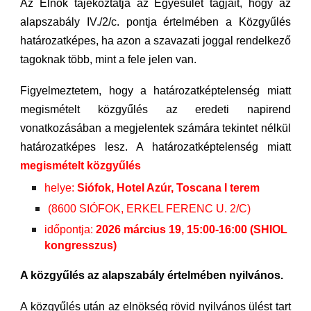
Az Elnök tájékoztatja az Egyesület tagjait, hogy az
alapszabály IV./2/c. pontja értelmében a Közgyűlés
határozatképes, ha azon a szavazati joggal rendelkező
tagoknak több, mint a fele jelen van.
Figyelmeztetem, hogy a határozatképtelenség miatt
megismételt közgyűlés az eredeti napirend
vonatkozásában a megjelentek számára tekintet nélkül
határozatképes lesz. A határozatképtelenség miatt
megismételt közgyűlés
helye:
Siófok, Hotel Azúr, Toscana I terem
(8600 SIÓFOK, ERKEL FERENC U. 2/C)
időpontja:
2026 március 19, 15:00-16:00 (SHIOL
kongresszus)
A közgyűlés az alapszabály értelmében nyilvános.
A közgyűlés után az elnökség rövid nyilvános ülést tart