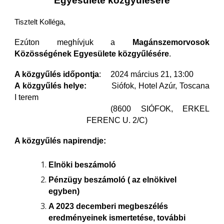
Egyesülete közgyűlésére
Tisztelt Kolléga,
Ezúton meghívjuk a
Magánszemorvosok
Közösségének Egyesülete közgyűlésére
.
A közgyűlés időpontja
:
2024 március 21, 13:00
A közgyűlés helye:
Siófok, Hotel Azúr, Toscana
I terem
(8600 SIÓFOK, ERKEL
FERENC U. 2/C)
A közgyűlés napirendje:
Elnöki beszámoló
Pénzügy beszámoló ( az elnökivel
egyben)
A 2023 decemberi megbeszélés
eredményeinek ismertetése, további