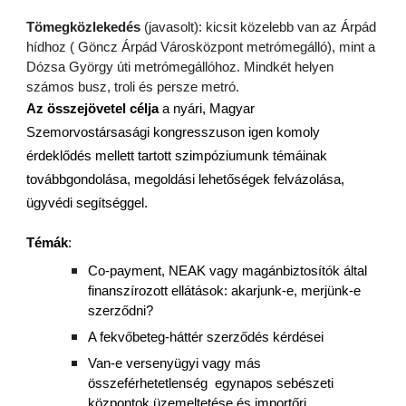
Tömegközlekedés
(javasolt): kicsit közelebb van az Árpád
hídhoz ( Göncz Árpád Városközpont metrómegálló), mint a
Dózsa György úti metrómegállóhoz. Mindkét helyen
számos busz, troli és persze metró.
Az összejövetel célja
a nyári, Magyar
Szemorvostársasági kongresszuson igen komoly
érdeklődés mellett tartott szimpóziumunk témáinak
továbbgondolása, megoldási lehetőségek felvázolása,
ügyvédi segítséggel.
Témák
:
Co-payment, NEAK vagy magánbiztosítók által
finanszírozott ellátások: akarjunk-e, merjünk-e
szerződni?
A fekvőbeteg-háttér szerződés kérdései
Van-e versenyügyi vagy más
összeférhetetlenség egynapos sebészeti
központok üzemeltetése és importőri