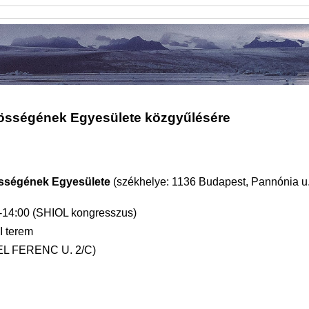
ségének Egyesülete közgyűlésére
ségének Egyesülete
(székhelye: 1136 Budapest, Pannónia u.1
0-14:00 (SHIOL kongresszus)
 I terem
EL FERENC U. 2/C)