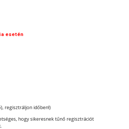
ia esetén
, regisztráljon időben!)
hetséges, hogy sikeresnek tűnő regisztrációt
k.