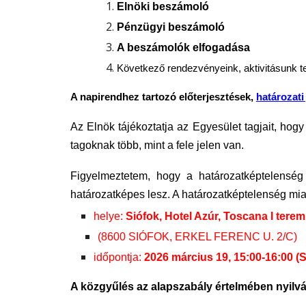
Elnöki beszámoló
Pénzügyi beszámoló
A beszámolók elfogadása
Következő rendezvényeink, aktivitásunk 
A napirendhez tartozó előterjesztések,
határozati
Az Elnök tájékoztatja az Egyesület tagjait, hog
tagoknak több, mint a fele jelen van.
Figyelmeztetem, hogy a határozatképtelenség
határozatképes lesz. A határozatképtelenség mia
helye:
Siófok, Hotel Azúr, Toscana I tere
(8600 SIÓFOK, ERKEL FERENC U. 2/C)
időpontja:
2026 március 19, 15:00-16:00 
A közgyűlés az alapszabály értelmében nyilv