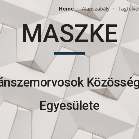
Home
Alapszabály
Tagfelvé
ip to main content
Skip to navigat
MASZKE
nszemorvosok Közössé
Egyesülete