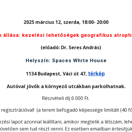
2025 március 12, szerda, 18:00- 20:00
 állása: kezelési lehetőségek geografikus atroph
(előadó: Dr. Seres András)
Helyszín: Spaces White House
1134 Budapest, Váci út 47,
térkép
Autóval jövők a környező utcákban parkolhatnak.
Részvételi díj 6 000 Ft.
 regisztrációval! (a terem befogadó képessége limitált (40 fő)
ezési lapot azonnal leállítani, amikor megtelik a létszám, le
övetően sem tud részt venni. Ez esetben emailban értesítjü