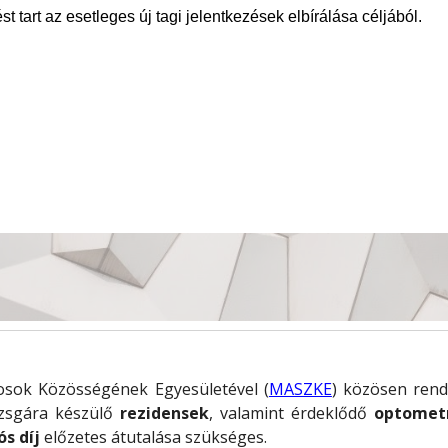
t tart az esetleges új tagi jelentkezések elbírálása céljából.
ok Közösségének Egyesületével (
MASZKE
) közösen rend
zsgára készülő
rezidensek
, valamint érdeklődő
optomet
ós díj
előzetes átutalása szükséges.