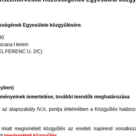
ségének Egyesülete közgyűlésére
.
00
oscana I terem
EL FERENC U. 2/C)
gyben)
ményeinek ismertetése, további teendők meghatározása
gy az alapszabály IV./c. pontja értelmében a Közgyűlés határo
 miatt megismételt közgyűlés az eredeti napirend vonatkoz
tt
megismételt közgyűlés