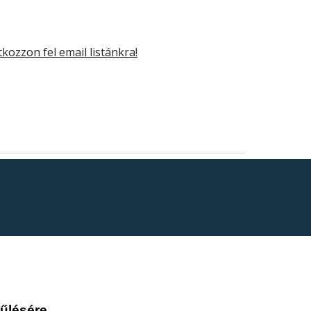
tkozzon fel email listánkra!
űlésére