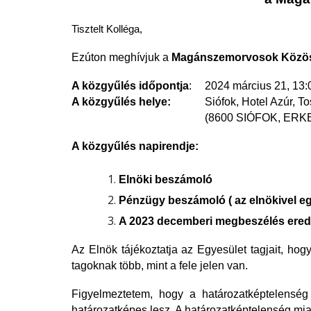
Tisztelt Kolléga,
Ezúton meghívjuk a
Magánszemorvosok Közös
A közgyűlés időpontja
:
2024 március 21, 13:
A közgyűlés helye:
Siófok, Hotel Azúr, T
(8600 SIÓFOK, ERK
A közgyűlés napirendje:
Elnöki beszámoló
Pénzügy beszámoló ( az elnökivel e
A 2023 decemberi megbeszélés ered
Az Elnök tájékoztatja az Egyesület tagjait, ho
tagoknak több, mint a fele jelen van.
Figyelmeztetem, hogy a határozatképtelenség
határozatképes lesz. A határozatképtelenség mia