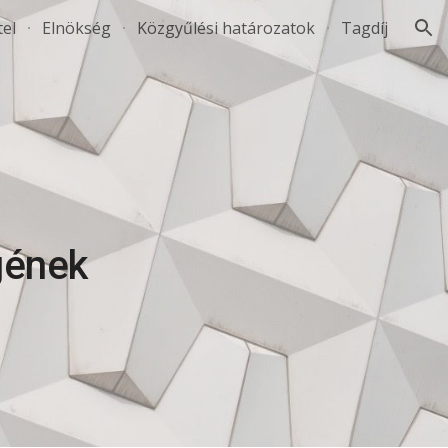
tel
Elnökség
Közgyűlési határozatok
Tagdíj
ion
gének