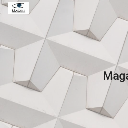
Sk
Magá