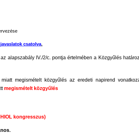
tervezése
 javaslatok csatolva
.
y az alapszabály IV./2/c. pontja értelmében a Közgyűlés határ
 miatt megismételt közgyűlés az eredeti napirend vonatkoz
tt
megismételt közgyűlés
m
(SHIOL kongresszus)
ános.