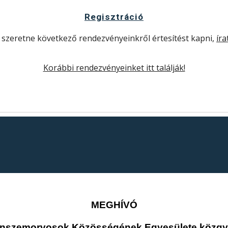
Regisztráció
 szeretne következő rendezvényeinkről értesítést kapni,
íra
Korábbi rendezvényeinket itt találják!
MEGHÍVÓ
nszemorvosok Közösségének Egyesülete közgy